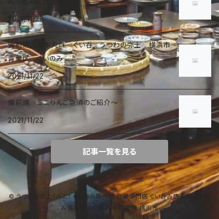
んで飲みに行こう！
2021/11/28
備前焼 奥本丸味 ぐい呑 うつわの弥土 横浜市
青葉区 ぐいのみ
2021/11/22
備前焼 ミニりんご急須のご紹介〜
2021/11/22
記事一覧を見る
© うつわの弥土（みと） ぐい呑み販売店 陶器専門店 ぐい呑み唐津焼 ぐい呑
み備前焼 ぐい飲み 中国茶杯 横浜市