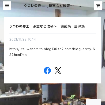
うつわの弥土 茶室など改装〜 備
前焼 唐津焼 | うつわの弥土（みと）
ぐい呑み販売店 陶器専門店 ぐい呑み
唐津焼 ぐい呑み備前焼 ぐい飲み 中国
茶杯 横浜市
うつわの弥土 茶室など改装〜 備前焼 唐津焼
2021/11/22 10:14
http://utsuwanomito.blog130.fc2.com/blog-entry-6
37.html?sp
マイ徳利 マイぐい呑み 備前焼 を 仕服 に包