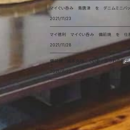
マイぐい呑み 青唐津 を デニムミニバッ
2021/11/23
マイ徳利 マイぐい呑み 備前焼 を 仕
2021/11/28
備前焼 奥本丸味 ぐい呑 うつわの弥土
2021/11/22