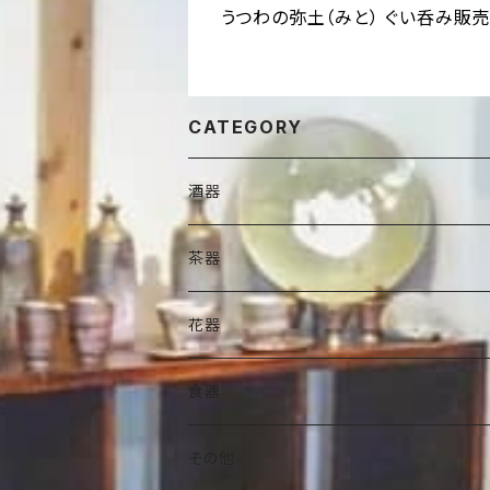
うつわの弥土（みと） ぐい呑み販売
CATEGORY
酒器
徳利・酒注
茶器
ぐい吞
抹茶碗
花器
ビアマグ
小服茶碗
ミニ花器
食器
焼酎杯
水差
一輪挿し
豆皿・豆鉢
その他