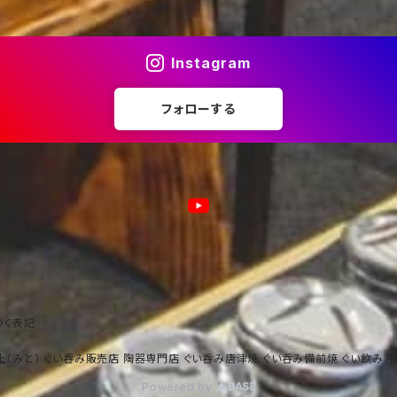
Instagram
フォローする
づく表記
土（みと） ぐい呑み販売店 陶器専門店 ぐい呑み唐津焼 ぐい呑み備前焼 ぐい飲み 
Powered by