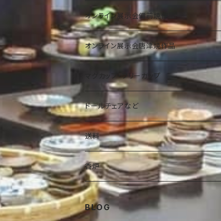
その他
茶入れ
水盤
小皿・小鉢
壺
オンライン展示会備前焼作品
その他
大きな花器
中皿・中鉢
蓋物
オンライン展示会唐津焼作品
宝瓶
その他
大皿・大鉢
細工物
マグカップ・フリーカップ
急須
陶板・秋刀魚皿・その他
アクセサリー
ドールチェアなど
ラーメン鉢
その他
送料
オブジェ
湯呑
香炉
Australia 60size
香炉
BLOG