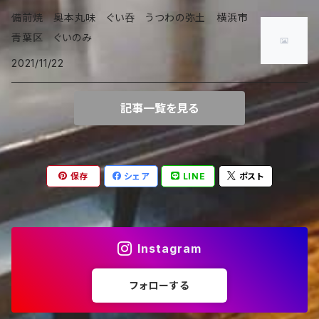
備前焼 奥本丸味 ぐい呑 うつわの弥土 横浜市
青葉区 ぐいのみ
2021/11/22
記事一覧を見る
保存
シェア
LINE
ポスト
Instagram
フォローする