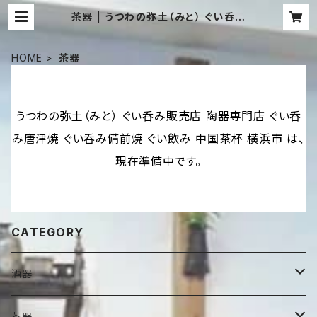
茶器 | うつわの弥土（みと） ぐい呑み
販売店 陶器専門店 ぐい呑み唐津焼 ぐ
い呑み備前焼 ぐい飲み 中国茶杯 横
浜市
HOME
茶器
うつわの弥土（みと） ぐい呑み販売店 陶器専門店 ぐい呑
み唐津焼 ぐい呑み備前焼 ぐい飲み 中国茶杯 横浜市 は、
現在準備中です。
CATEGORY
酒器
徳利・酒注
茶器