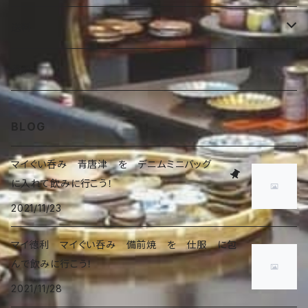
ラーメン鉢
その他
送料
オブジェ
湯呑
香炉
Australia 60size
香炉
BLOG
マイぐい呑み 青唐津 を デニムミニバッグ
に入れて飲みに行こう！
2021/11/23
マイ徳利 マイぐい呑み 備前焼 を 仕服 に包
んで飲みに行こう！
2021/11/28