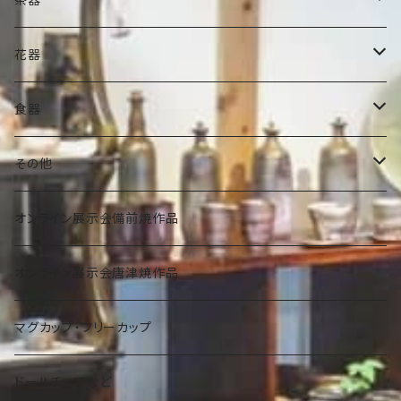
ぐい吞
抹茶碗
花器
ビアマグ
小服茶碗
ミニ花器
食器
焼酎杯
水差
一輪挿し
豆皿・豆鉢
その他
その他
茶入れ
水盤
小皿・小鉢
壺
オンライン展示会備前焼作品
その他
大きな花器
中皿・中鉢
蓋物
オンライン展示会唐津焼作品
宝瓶
その他
大皿・大鉢
細工物
マグカップ・フリーカップ
急須
陶板・秋刀魚皿・その他
アクセサリー
ドールチェアなど