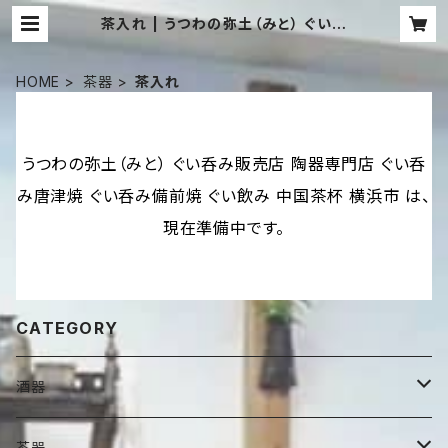
茶入れ | うつわの弥土（みと） ぐい呑
み販売店 陶器専門店 ぐい呑み唐津焼
ぐい呑み備前焼 ぐい飲み 中国茶杯 横
浜市
HOME
茶器
茶入れ
うつわの弥土（みと） ぐい呑み販売店 陶器専門店 ぐい呑
み唐津焼 ぐい呑み備前焼 ぐい飲み 中国茶杯 横浜市 は、
現在準備中です。
CATEGORY
酒器
徳利・酒注
茶器