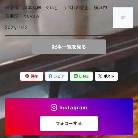
備前焼 奥本丸味 ぐい呑 うつわの弥土 横浜市
青葉区 ぐいのみ
2021/11/22
記事一覧を見る
保存
シェア
LINE
ポスト
Instagram
フォローする