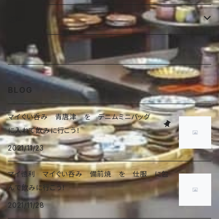
ラーメン鉢
その他
送料
オブジェ
湯呑
香炉
Australia 60size
香炉
BLOG
マイぐい呑み 青唐津 を デニムミニバッグ
に入れて飲みに行こう！
2021/11/23
マイ徳利 マイぐい呑み 備前焼 を 仕服 に包
んで飲みに行こう！
2021/11/28