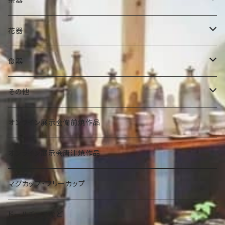
ぐい吞
抹茶碗
花器
ビアマグ
小服茶碗
ミニ花器
食器
焼酎杯
水差
一輪挿し
豆皿・豆鉢
その他
その他
茶入れ
水盤
小皿・小鉢
壺
オンライン展示会備前焼作品
その他
大きな花器
中皿・中鉢
蓋物
オンライン展示会唐津焼作品
宝瓶
その他
大皿・大鉢
細工物
マグカップ・フリーカップ
急須
陶板・秋刀魚皿・その他
アクセサリー
ドールチェアなど