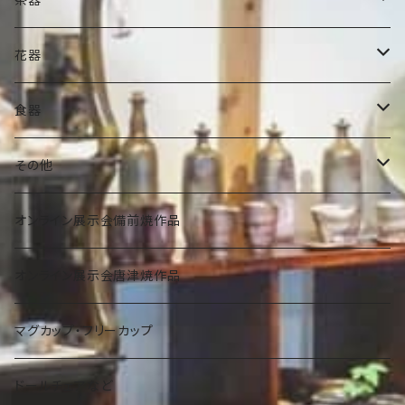
ぐい吞
抹茶碗
花器
ビアマグ
小服茶碗
ミニ花器
食器
焼酎杯
水差
一輪挿し
豆皿・豆鉢
その他
その他
茶入れ
水盤
小皿・小鉢
壺
オンライン展示会備前焼作品
その他
大きな花器
中皿・中鉢
蓋物
オンライン展示会唐津焼作品
宝瓶
その他
大皿・大鉢
細工物
マグカップ・フリーカップ
急須
陶板・秋刀魚皿・その他
アクセサリー
ドールチェアなど