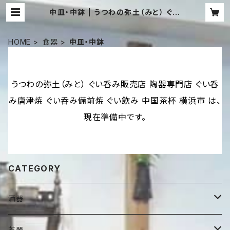
中皿・中鉢 | うつわの弥土（みと） ぐい
呑み販売店 陶器専門店 ぐい呑み唐津
焼 ぐい呑み備前焼 ぐい飲み 中国茶杯
横浜市
HOME
食器
中皿・中鉢
うつわの弥土（みと） ぐい呑み販売店 陶器専門店 ぐい呑
み唐津焼 ぐい呑み備前焼 ぐい飲み 中国茶杯 横浜市 は、
現在準備中です。
CATEGORY
酒器
徳利・酒注
茶器