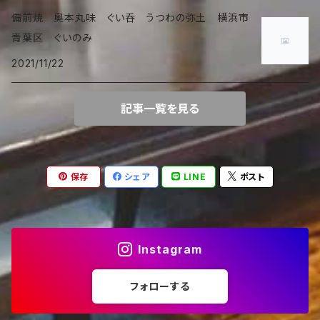
備前焼 奥本丸味 ぐい呑 うつわの弥土 横浜市
青葉区 ぐいのみ
2021/11/22
記事一覧を見る
保存
シェア
LINE
ポスト
Instagram
フォローする