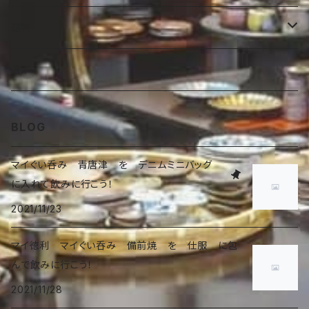
ラーメン鉢
その他
送料
オブジェ
湯呑
香炉
Australia 60size
香炉
BLOG
マイぐい呑み 青唐津 を デニムミニバッグ
に入れて飲みに行こう！
2021/11/23
マイ徳利 マイぐい呑み 備前焼 を 仕服 に包
んで飲みに行こう！
2021/11/28