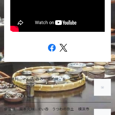
マイ徳利 マイぐい呑み 備前焼 を 仕服 に包
んで飲みに行こう！
2021/11/28
備前焼 奥本丸味 ぐい呑 うつわの弥土 横浜市