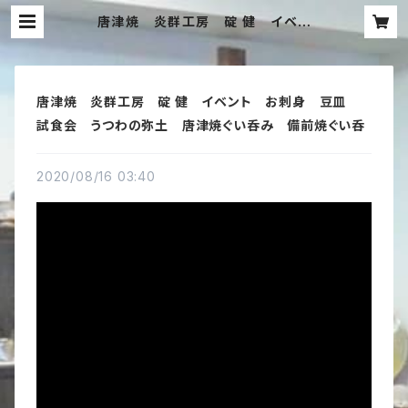
唐津焼 炎群工房 碇 健 イベン
ト お刺身 豆皿 試食会 うつわ
の弥土 唐津焼ぐい呑み 備前焼ぐ
い呑 | うつわの弥土（みと） ぐい呑み
販売店 陶器専門店 ぐい呑み唐津焼 ぐ
い呑み備前焼 ぐい飲み 中国茶杯 横
唐津焼 炎群工房 碇 健 イベント お刺身 豆皿
浜市
試食会 うつわの弥土 唐津焼ぐい呑み 備前焼ぐい呑
2020/08/16 03:40