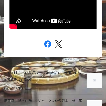
マイ徳利 マイぐい呑み 備前焼 を 仕服 に包
んで飲みに行こう！
2021/11/28
備前焼 奥本丸味 ぐい呑 うつわの弥土 横浜市